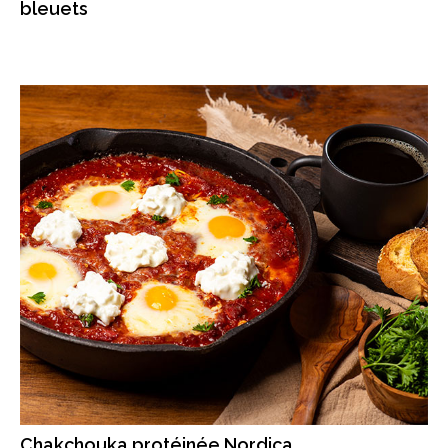
bleuets
Chakchouka protéinée Nordica