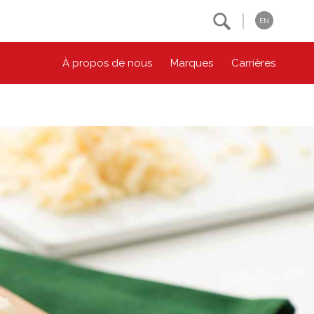
Search
EN
À propos de nous
Marques
Carrières
NOS ENGAGEMENTS ESG
CONTACTEZ-NOUS
Environnement
Contactez-nous
Bien-être des animaux
Location
Collectivité
Principes coopératifs
Diversité et inclusion
Accessibilité