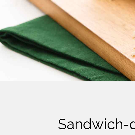
Crème Fouettée
Desserts
Yogourt
Boissons
Biscuits
Sandwich-dé