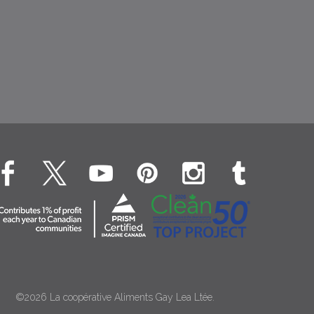
©2026 La coopérative Aliments Gay Lea Ltée.