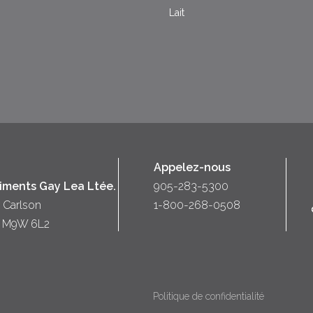
Lait
Appelez-nous
liments Gay Lea Ltée.
905-283-5300
 Carlson
1-800-268-0508
o) M9W 6L2
Politique de confidentialité