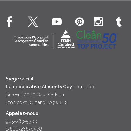
Boissons
Fromage cottage Nordica
EXPLORE CONTACTEZ-NOUS
Déjeuner
Véritable crème fouettée
Contactez-nous
Desserts
Crème sure
Location
Dîner
Fromage
Hors-d'oeuvre
Yogourt
Souper
Siège social
La coopérative Aliments Gay Lea Ltée.
Bureau 100 10 Cour Carlson
Etobicoke (Ontario) M9W 6L2
Appelez-nous
905-283-5300
1-800-268-0508