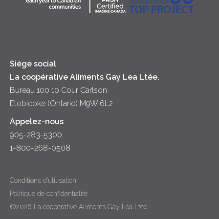
Principes coopératifs
Trempettes et Tartinades
Fromage
Diversité et inclusion
Lait
Accessibilité
Siège social
La coopérative Aliments Gay Lea Ltée.
Bureau 100 10 Cour Carlson
Etobicoke (Ontario) M9W 6L2
Appelez-nous
905-283-5300
1-800-268-0508
Conditions d’utilisation
Politique de confidentialité
©2026 La coopérative Aliments Gay Lea Ltée.