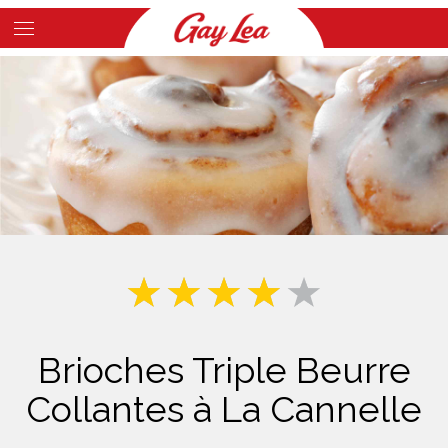
Skip
to
Main
main
Content
content
Brioches Triple Beurre
Collantes à La Cannelle