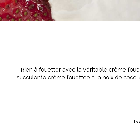
Crème Fouettée
Desserts
Yogourt
Boissons
Biscuits
Rien à fouetter avec la véritable crème fouet
succulente crème fouettée à la noix de coco, s
Tro