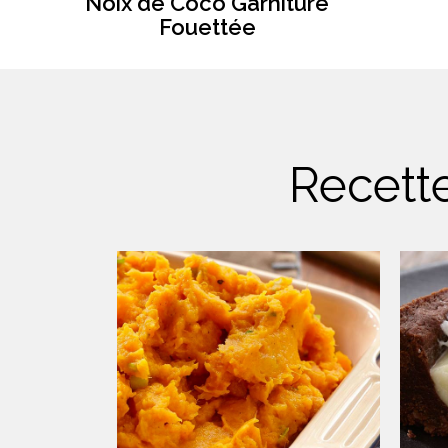
Noix de Coco Garniture
Fouettée
Recett