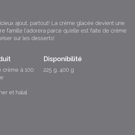
icieux ajout, partout! La crème glacée devient une
e famille l'adorera parce qu'elle est faite de crème
riser sur les desserts!
duit
Disponibilité
e crème à 100
225 g, 400 g
ne
her et halal