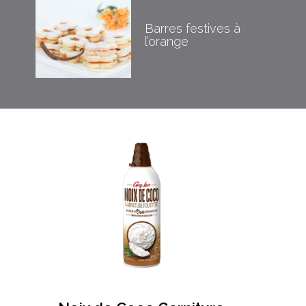
Barres festives à
l’orange