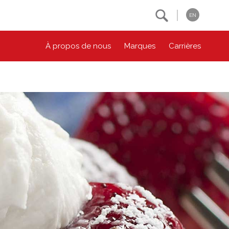
Search
EN
À propos de nous
Marques
Carrières
NOS ENGAGEMENTS ESG
CONTACTEZ-NOUS
Environnement
Contactez-nous
Bien-être des animaux
Location
Collectivité
Principes coopératifs
Diversité et inclusion
Accessibilité