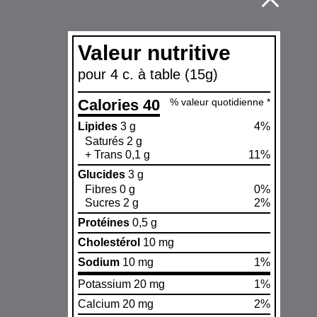
Valeur nutritive
pour 4 c. à table (15g)
Calories 40
% valeur quotidienne *
Lipides
3 g
4%
Saturés 2 g
+ Trans 0,1 g
11%
Glucides
3 g
Fibres 0 g
0%
Sucres 2 g
2%
Protéines
0,5 g
Cholestérol
10 mg
Sodium
10 mg
1%
Potassium 20 mg
1%
Calcium 20 mg
2%