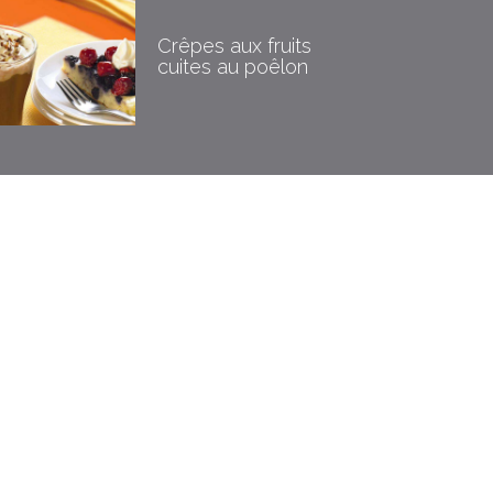
Crêpes aux fruits
cuites au poêlon