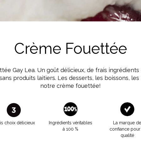
Lait
Crème Fouettée
tée Gay Lea. Un goût délicieux, de frais ingrédients
ans produits laitiers. Les desserts, les boissons, le
notre crème fouettée!
is choix délicieux
Ingrédients véritables
La marque d
à 100 %
confiance pour 
qualité