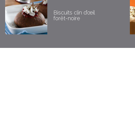
Biscuits clin d’œil
forêt-noire