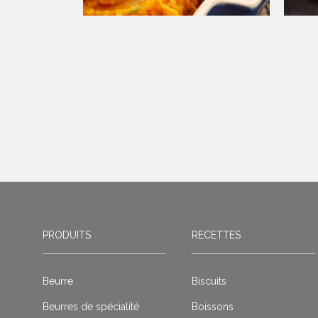
PRODUITS
RECETTES
Beurre
Biscuits
Beurres de spécialité
Boissons