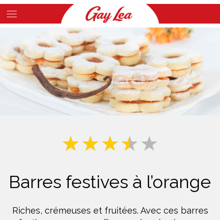
Skip
to
Main
main
Content
content
Barres festives à l’orange
Riches, crémeuses et fruitées. Avec ces barres