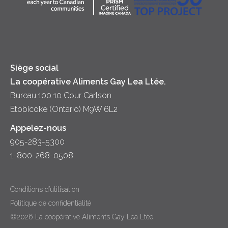
Principes coopératifs
Trempettes et Tartinades
Fromage
Diversité et inclusion
Lait
Accessibilité
Siège social
La coopérative Aliments Gay Lea Ltée.
Bureau 100 10 Cour Carlson
Etobicoke (Ontario) M9W 6L2
Appelez-nous
905-283-5300
1-800-268-0508
Conditions d’utilisation
Politique de confidentialité
©2026 La coopérative Aliments Gay Lea Ltée.