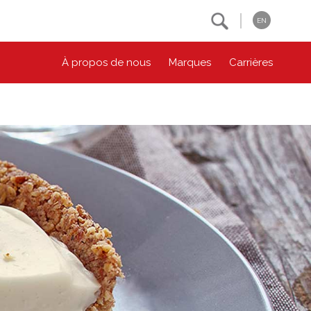
Search
EN
À propos de nous
Marques
Carrières
NOS ENGAGEMENTS ESG
CONTACTEZ-NOUS
Environnement
Contactez-nous
Bien-être des animaux
Location
Collectivité
Principes coopératifs
Diversité et inclusion
Accessibilité