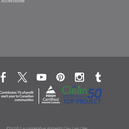
Accessibilité
©2026 La coopérative Aliments Gay Lea Ltée.