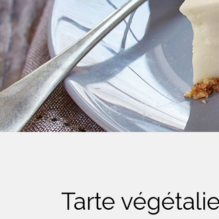
Crème Fouettée
Desserts
Yogourt
Boissons
Biscuits
Tarte végétali