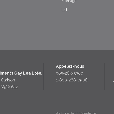
Fromage
Lait
Appelez-nous
liments Gay Lea Ltée.
905-283-5300
 Carlson
1-800-268-0508
o) M9W 6L2
Politique de confidentialité