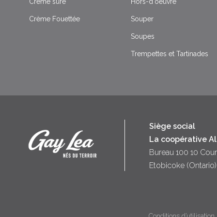
Crème sure
Hors-d'oeuvre
Crème Fouettée
Souper
Soupes
Trempettes et Tartinades
Siège social
La coopérative A
Bureau 100 10 Cour
Etobicoke (Ontari
Conditions d’utilisation