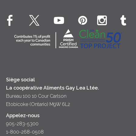
Crème Fouettée
Environnement
Hors-d'oeuvre
Beurre
EXPLORE CONTACTEZ-NOUS
Bien-être des animaux
Souper
Fromage cottage
Contactez-nous
Collectivité
Soupes
Crème sure
Location
Principes coopératifs
Trempettes et Tartinades
Fromage
Diversité et inclusion
Lait
Accessibilité
Siège social
La coopérative Aliments Gay Lea Ltée.
Bureau 100 10 Cour Carlson
Etobicoke (Ontario) M9W 6L2
Appelez-nous
905-283-5300
1-800-268-0508