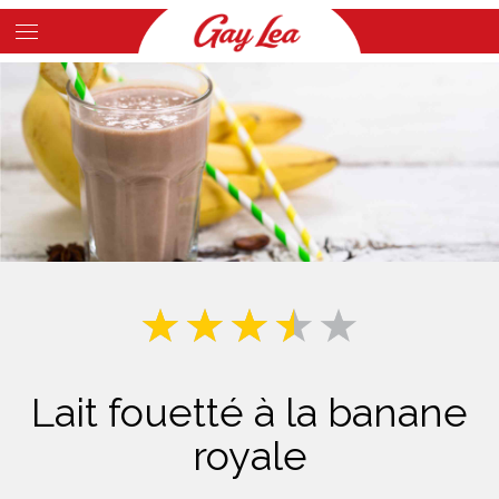
Skip
to
Main
main
Content
content
Lait fouetté à la banane
royale