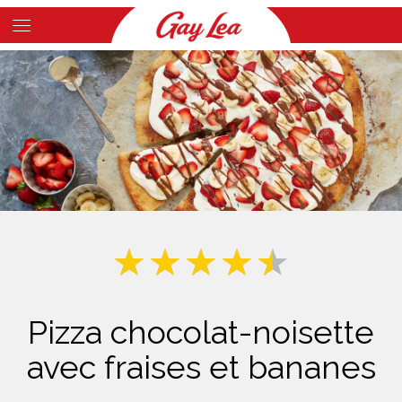
Skip
to
Main
main
Content
content
Pizza chocolat-noisette
avec fraises et bananes