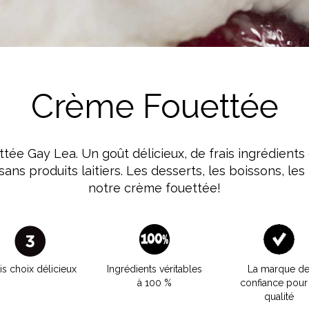
Lait
Crème Fouettée
tée Gay Lea. Un goût délicieux, de frais ingrédients
ans produits laitiers. Les desserts, les boissons, le
notre crème fouettée!
is choix délicieux
Ingrédients véritables
La marque d
à 100 %
confiance pour 
qualité