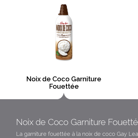
Noix de Coco Garniture
Fouettée
Noix de Coco Garniture Fouett
La garniture fouettée à la noix de coco Gay Le