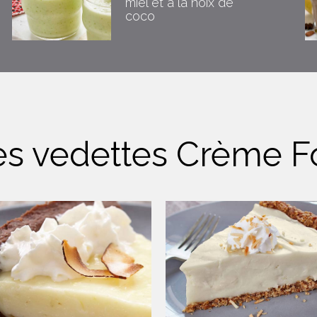
miel et à la noix de
coco
es vedettes Crème F