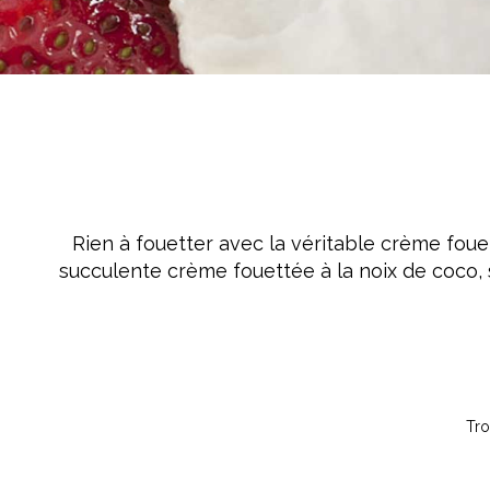
Crème Fouettée
Desserts
Yogourt
Boissons
Biscuits
Rien à fouetter avec la véritable crème fouet
succulente crème fouettée à la noix de coco, s
Tro