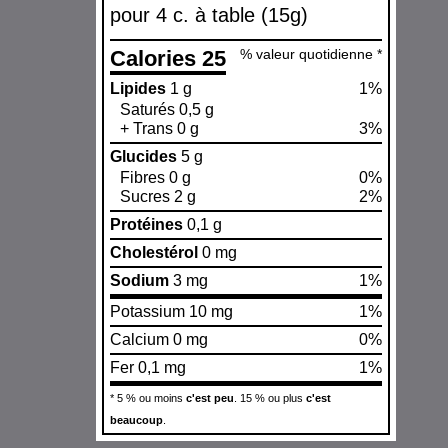
pour 4 c. à table (15g)
Calories 25
% valeur quotidienne *
Lipides
1 g
1%
Saturés 0,5 g
+ Trans 0 g
3%
Glucides
5 g
Fibres 0 g
0%
Sucres 2 g
2%
Protéines
0,1 g
Cholestérol
0 mg
Sodium
3 mg
1%
Potassium 10 mg
1%
Calcium 0 mg
0%
Fer 0,1 mg
1%
* 5 % ou moins
c'est peu
. 15 % ou plus
c'est
beaucoup
.