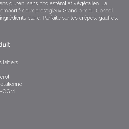
sans gluten, sans cholestérol et végétalien. La
remporté deux prestigieux Grand prix du Conseil
rédients claire. Parfaite sur les crêpes, gaufres,
duit
e
 laitiers
érol
gétalienne
on-OGM