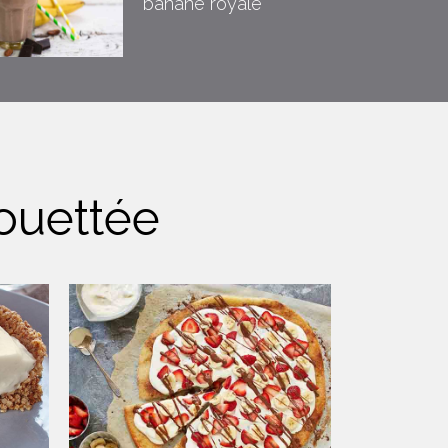
banane royale
ouettée