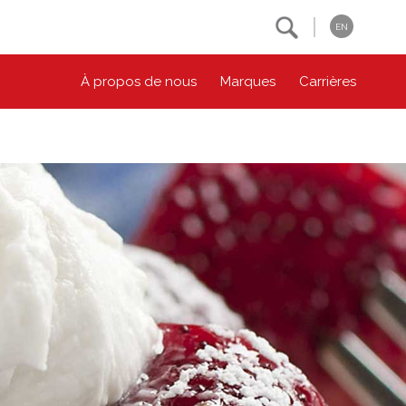
Search
EN
À propos de nous
Marques
Carrières
NOS ENGAGEMENTS ESG
CONTACTEZ-NOUS
Environnement
Contactez-nous
Bien-être des animaux
Location
Collectivité
Principes coopératifs
Diversité et inclusion
Accessibilité