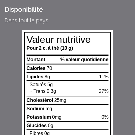
Disponibilité
Dans tout le pays
Valeur nutritive
Pour 2 c. à thé (10 g)
Montant
% valeur quotidienne
Calories
70
Lipides
8g
11%
Saturés 5g
+ Trans 0.3g
27%
Cholestérol
25mg
Sodium
mg
Potassium
0mg
0%
Glucides
0g
Fibres 0g