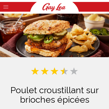
Skip
to
Main
main
Content
content
Poulet croustillant sur
brioches épicées