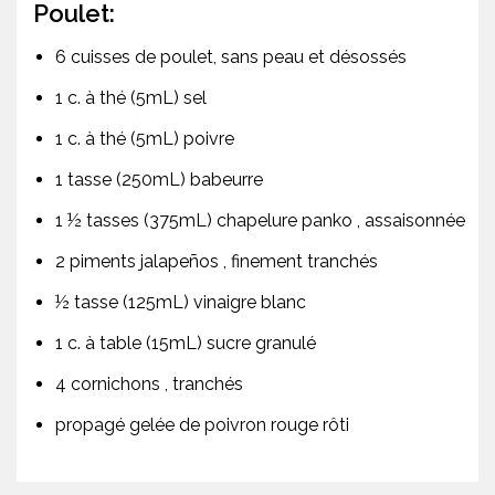
Poulet:
6 cuisses de poulet, sans peau et désossés
1 c. à thé (5mL) sel
1 c. à thé (5mL) poivre
1 tasse (250mL) babeurre
1 ½ tasses (375mL) chapelure panko , assaisonnée
2 piments jalapeños , finement tranchés
½ tasse (125mL) vinaigre blanc
1 c. à table (15mL) sucre granulé
4 cornichons , tranchés
propagé gelée de poivron rouge rôti