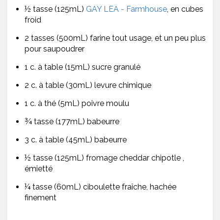
½ tasse (125mL)
GAY LEA - Farmhouse
, en cubes
froid
2 tasses (500mL) farine tout usage, et un peu plus
pour saupoudrer
1 c. à table (15mL) sucre granulé
2 c. à table (30mL) levure chimique
1 c. à thé (5mL) poivre moulu
¾ tasse (177mL) babeurre
3 c. à table (45mL) babeurre
½ tasse (125mL) fromage cheddar chipotle ,
émietté
¼ tasse (60mL) ciboulette fraîche, hachée
finement