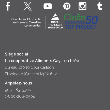
Bien-être des animaux
Souper
Fromage cottage
Contactez-nous
Collectivité
Soupes
Crème sure
Location
Principes coopératifs
Trempettes et Tartinades
Fromage
Diversité et inclusion
Lait
Accessibilité
Siège social
La coopérative Aliments Gay Lea Ltée.
Bureau 100 10 Cour Carlson
Etobicoke (Ontario) M9W 6L2
Appelez-nous
905-283-5300
1-800-268-0508