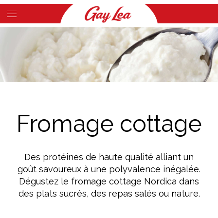
Skip
to
Main
main
Content
content
Fromage cottage
Des protéines de haute qualité alliant un
goût savoureux à une polyvalence inégalée.
Dégustez le fromage cottage Nordica dans
des plats sucrés, des repas salés ou nature.