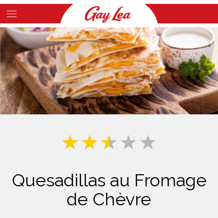
Skip
to
Main
main
Content
content
Quesadillas au Fromage
de Chèvre