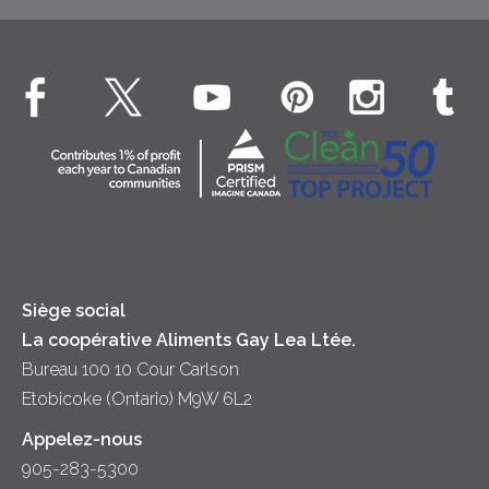
Dîner
Crême fouettée
Crème Fouettée
Environnement
Hors-d'oeuvre
Beurre
EXPLORE CONTACTEZ-NOUS
Bien-être des animaux
Souper
Fromage cottage
Contactez-nous
Collectivité
Soupes
Crème sure
Location
Principes coopératifs
Trempettes et Tartinades
Fromage
Diversité et inclusion
Lait
Accessibilité
Siège social
La coopérative Aliments Gay Lea Ltée.
Bureau 100 10 Cour Carlson
Etobicoke (Ontario) M9W 6L2
Appelez-nous
905-283-5300