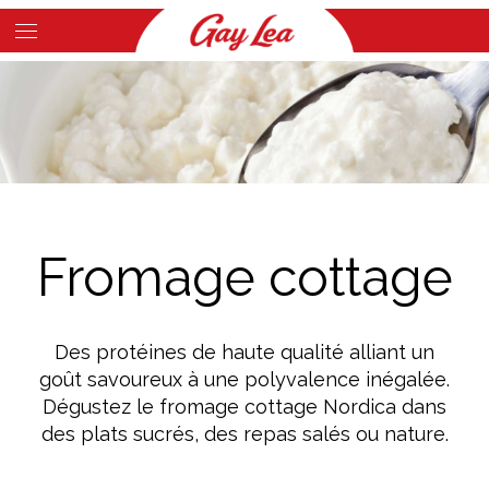
Skip
to
Main
main
Content
content
Fromage cottage
Des protéines de haute qualité alliant un
goût savoureux à une polyvalence inégalée.
Dégustez le fromage cottage Nordica dans
des plats sucrés, des repas salés ou nature.