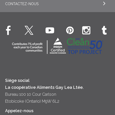
Crème sure
CONTACTEZ-NOUS
EXPLORE NOS ENGAGEMENTS ESG
Dîner
Crême fouettée
Crème Fouettée
Environnement
Hors-d'oeuvre
Beurre
EXPLORE CONTACTEZ-NOUS
Bien-être des animaux
Souper
Fromage cottage
Contactez-nous
Collectivité
Soupes
Crème sure
Location
Principes coopératifs
Trempettes et Tartinades
Fromage
Diversité et inclusion
Lait
Accessibilité
Siège social
La coopérative Aliments Gay Lea Ltée.
Bureau 100 10 Cour Carlson
Etobicoke (Ontario) M9W 6L2
Appelez-nous