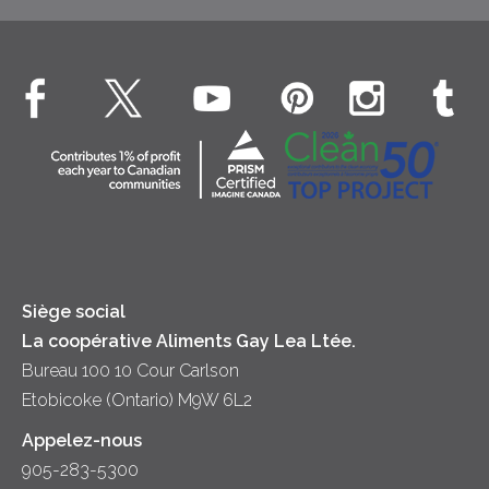
Dîner
Crême fouettée
Crème Fouettée
Environnement
Hors-d'oeuvre
Beurre
EXPLORE CONTACTEZ-NOUS
Bien-être des animaux
Souper
Fromage cottage
Contactez-nous
Collectivité
Soupes
Crème sure
Location
Principes coopératifs
Trempettes et Tartinades
Fromage
Diversité et inclusion
Lait
Accessibilité
Siège social
La coopérative Aliments Gay Lea Ltée.
Bureau 100 10 Cour Carlson
Etobicoke (Ontario) M9W 6L2
Appelez-nous
905-283-5300