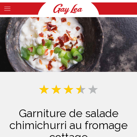
Skip
to
Main
main
Content
content
Garniture de salade
chimichurri au fromage