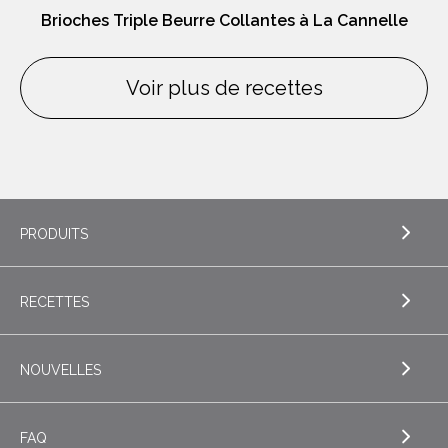
Brioches Triple Beurre Collantes à La Cannelle
Voir plus de recettes
PRODUITS
RECETTES
EXPLORE PRODUITS
Beurre
NOUVELLES
EXPLORE RECETTES
Beurres de spécialité
Biscuits
FAQ
Fromage
EXPLORE NOUVELLES