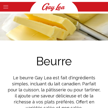
Skip
to
Main
main
Content
content
Beurre
Le beurre Gay Lea est fait d'ingrédients
simples, incluant du lait canadien. Parfait
pour la cuisson, la pâtisserie ou pour tartiner,
il ajoute une saveur délicieuse et de la
richesse à vos plats préférés. Offert en
variétés salée et non salée.