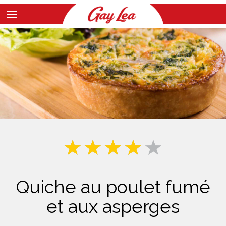
Skip
to
Main
main
Content
content
Quiche au poulet fumé
et aux asperges