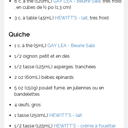
8 c. à thé (120mL)
GAY LEA - Beurre Salé
, très froid
, en cubes de ½ po (1,3 cm)
3 c. à table (45mL)
HEWITT'S - lait
, très froid
Quiche
1 c. à thé (5mL)
GAY LEA - Beurre Salé
1/2 oignon, petit et en dés
1/2 tasse (125mL) asperges, tranchées
2 oz (60mL) bébés épinards
5 oz (150g) poulet fumé, en juliennes ou en
bandelettes
4 œufs, gros
1 tasse (250mL)
HEWITT'S - lait
1/2 tasse (125mL)
HEWITT'S - crème à fouetter