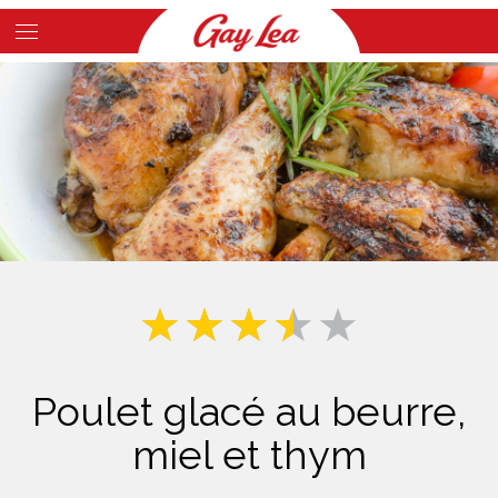
Skip
to
Main
main
Content
content
Poulet glacé au beurre,
miel et thym