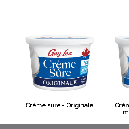
Crème sure - Originale
Crèm
m