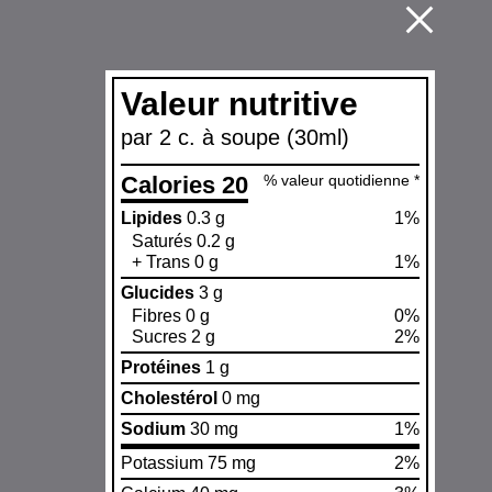
Valeur nutritive
par 2 c. à soupe (30ml)
Calories 20
% valeur quotidienne *
Lipides
0.3 g
1%
Saturés 0.2 g
+ Trans 0 g
1%
Glucides
3 g
Fibres 0 g
0%
Sucres 2 g
2%
Protéines
1 g
Cholestérol
0 mg
Sodium
30 mg
1%
Potassium 75 mg
2%