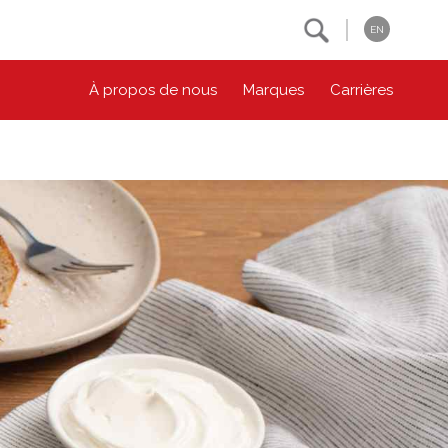
Search
EN
À propos de nous
Marques
Carrières
NOS ENGAGEMENTS ESG
CONTACTEZ-NOUS
Environnement
Contactez-nous
Bien-être des animaux
Location
Collectivité
Principes coopératifs
Diversité et inclusion
Accessibilité