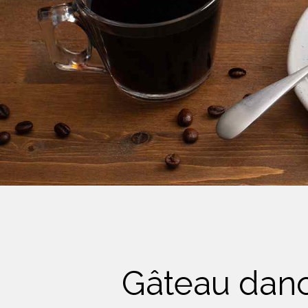
Crème Fouettée
Desserts
Yogourt
Boissons
Biscuits
Gâteau danoi