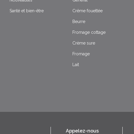
Santé et bien-être
Crême fouettée
Beurre
Fromage cottage
Crème sure
Fromage
Lait
Appelez-nous