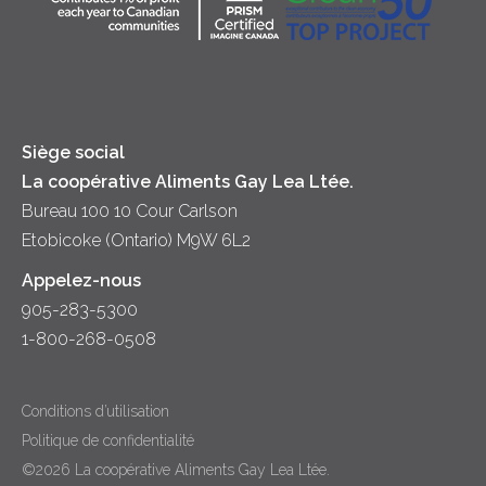
Crème sure
Location
Principes coopératifs
Trempettes et Tartinades
Fromage
Diversité et inclusion
Lait
Accessibilité
Siège social
La coopérative Aliments Gay Lea Ltée.
Bureau 100 10 Cour Carlson
Etobicoke (Ontario) M9W 6L2
Appelez-nous
905-283-5300
1-800-268-0508
Conditions d’utilisation
Politique de confidentialité
©2026 La coopérative Aliments Gay Lea Ltée.