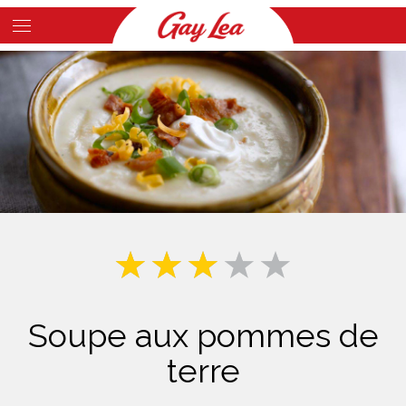
Skip
to
Main
main
Content
content
Soupe aux pommes de
terre