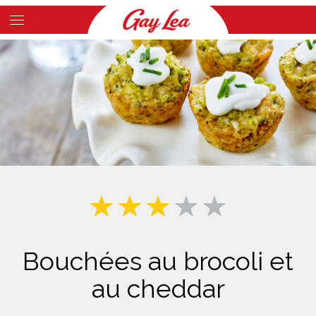
Skip
to
Main
main
Content
content
Bouchées au brocoli et
au cheddar