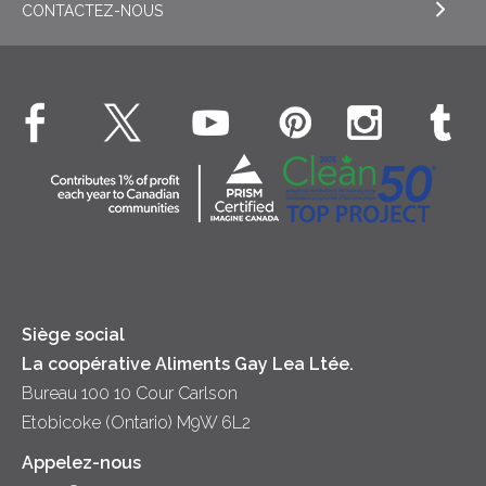
Crème sure
CONTACTEZ-NOUS
EXPLORE NOS ENGAGEMENTS ESG
Dîner
Crême fouettée
Crème Fouettée
Environnement
Hors-d'oeuvre
Beurre
EXPLORE CONTACTEZ-NOUS
Bien-être des animaux
Souper
Fromage cottage
Contactez-nous
Collectivité
Soupes
Crème sure
Location
Principes coopératifs
Trempettes et Tartinades
Fromage
Diversité et inclusion
Lait
Accessibilité
Siège social
La coopérative Aliments Gay Lea Ltée.
Bureau 100 10 Cour Carlson
Etobicoke (Ontario) M9W 6L2
Appelez-nous