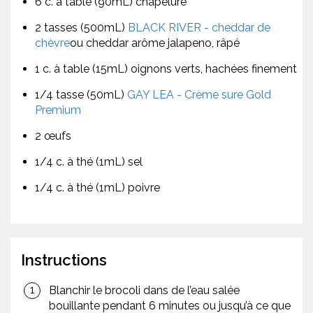
6 c. à table (90mL) chapelure
2 tasses (500mL)
BLACK RIVER - cheddar de
chèvre
ou cheddar arôme jalapeno, râpé
1 c. à table (15mL) oignons verts, hachées finement
1/4 tasse (50mL)
GAY LEA - Crème sure Gold
Premium
2 œufs
1/4 c. à thé (1mL) sel
1/4 c. à thé (1mL) poivre
Instructions
Blanchir le brocoli dans de l’eau salée
bouillante pendant 6 minutes ou jusqu’à ce que