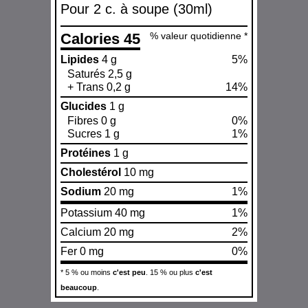
Pour 2 c. à soupe (30ml)
Calories 45
% valeur quotidienne *
Lipides
4 g
5%
Saturés 2,5 g
+ Trans 0,2 g
14%
Glucides
1 g
Fibres 0 g
0%
Sucres 1 g
1%
Protéines
1 g
Cholestérol
10 mg
Sodium
20 mg
1%
Potassium 40 mg
1%
Calcium 20 mg
2%
Fer 0 mg
0%
* 5 % ou moins
c'est peu
. 15 % ou plus
c'est
beaucoup
.