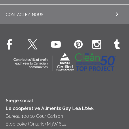
Beurre
CONTACTEZ-NOUS
EXPLORE RECETTES
Liquides – Lait et crème UHT
Boissons
Fromage cottage Nordica
EXPLORE CONTACTEZ-NOUS
Déjeuner
Véritable crème fouettée
Contactez-nous
Desserts
Crème sure
Location
Dîner
Fromage
Hors-d'oeuvre
Yogourt
Souper
Siège social
La coopérative Aliments Gay Lea Ltée.
Bureau 100 10 Cour Carlson
Etobicoke (Ontario) M9W 6L2