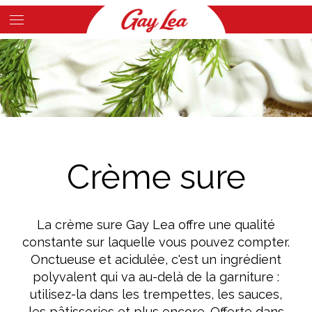
Skip
to
Main
main
Content
content
Crème sure
La crème sure Gay Lea offre une qualité
constante sur laquelle vous pouvez compter.
Onctueuse et acidulée, c'est un ingrédient
polyvalent qui va au-delà de la garniture :
utilisez-la dans les trempettes, les sauces,
les pâtisseries et plus encore. Offerte dans