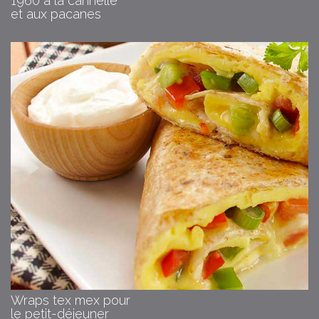
1960 à la cannelle
et aux pacanes
Wraps tex mex pour
le petit-déjeuner