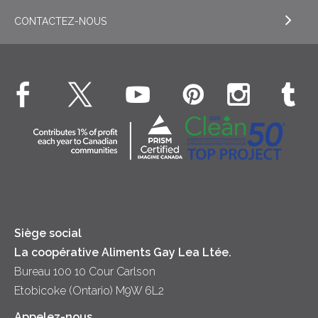
Beurre
CONTACTEZ-NOUS
EXPLORE RECETTES
Liquides – Lait et crème UHT
Boissons
Fromage cottage Nordica
EXPLORE CONTACTEZ-NOUS
Déjeuner
Véritable crème fouettée
Contactez-nous
Desserts
Crème sure
Location
Dîner
Fromage
Hors-d'oeuvre
Yogourt
Souper
Siège social
La coopérative Aliments Gay Lea Ltée.
Bureau 100 10 Cour Carlson
Etobicoke (Ontario) M9W 6L2
Appelez-nous