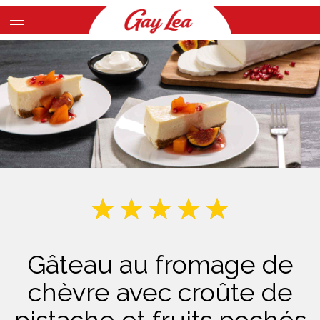
Skip
to
Main
main
Content
content
Gâteau au fromage de
chèvre avec croûte de