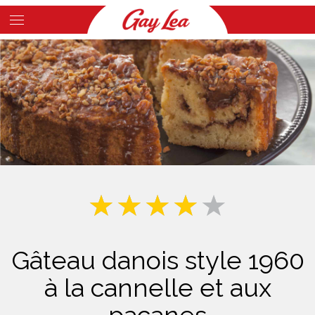
Skip
to
Main
main
Content
content
Gâteau danois style 1960
à la cannelle et aux