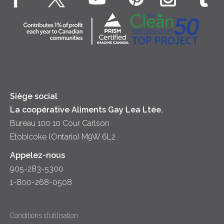
Véritable crème fouettée
Contactez-nous
Desserts
Crème sure
Location
Dîner
Fromage
Hors-d'oeuvre
Yogourt
Souper
Siège social
La coopérative Aliments Gay Lea Ltée.
Bureau 100 10 Cour Carlson
Etobicoke (Ontario) M9W 6L2
Appelez-nous
905-283-5300
1-800-268-0508
Conditions d’utilisation