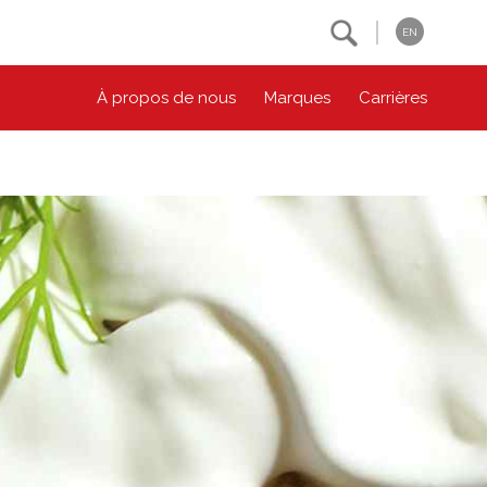
Search
EN
À propos de nous
Marques
Carrières
NOS ENGAGEMENTS ESG
CONTACTEZ-NOUS
Environnement
Contactez-nous
Bien-être des animaux
Location
Collectivité
Principes coopératifs
Diversité et inclusion
Accessibilité