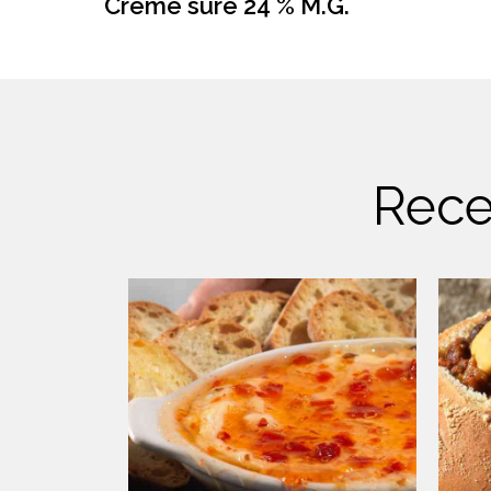
Crème sure 24 % M.G.
Rece