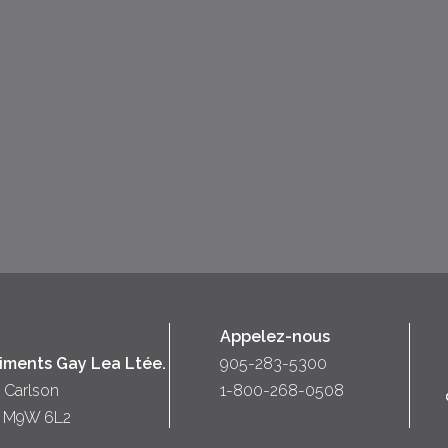
Appelez-nous
liments Gay Lea Ltée.
905-283-5300
 Carlson
1-800-268-0508
o) M9W 6L2