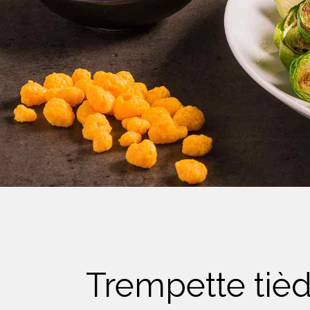
Crème Fouettée
Desserts
Yogourt
Boissons
Biscuits
Trempette tiè