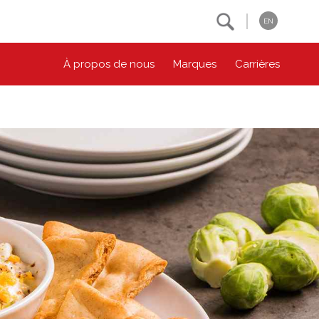
Search
EN
À propos de nous
Marques
Carrières
NOS ENGAGEMENTS ESG
CONTACTEZ-NOUS
Environnement
Contactez-nous
Bien-être des animaux
Location
Collectivité
Principes coopératifs
Diversité et inclusion
Accessibilité