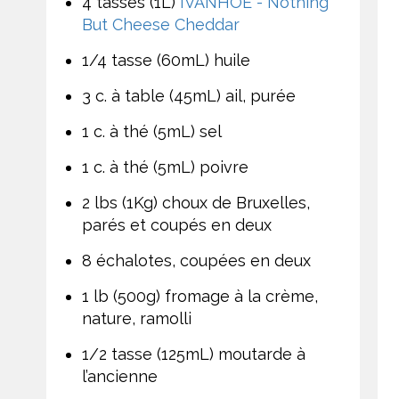
4 tasses (1L)
IVANHOE - Nothing
But Cheese Cheddar
1/4 tasse (60mL) huile
3 c. à table (45mL) ail, purée
1 c. à thé (5mL) sel
1 c. à thé (5mL) poivre
2 lbs (1Kg) choux de Bruxelles,
parés et coupés en deux
8 échalotes, coupées en deux
1 lb (500g) fromage à la crème,
nature, ramolli
1/2 tasse (125mL) moutarde à
l’ancienne