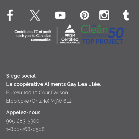
Hors-d'oeuvre
Beurre
EXPLORE CONTACTEZ-NOUS
Bien-être des animaux
Souper
Fromage cottage
Contactez-nous
Collectivité
Soupes
Crème sure
Location
Principes coopératifs
Trempettes et Tartinades
Fromage
Diversité et inclusion
Lait
Accessibilité
Siège social
La coopérative Aliments Gay Lea Ltée.
Bureau 100 10 Cour Carlson
Etobicoke (Ontario) M9W 6L2
Appelez-nous
905-283-5300
1-800-268-0508