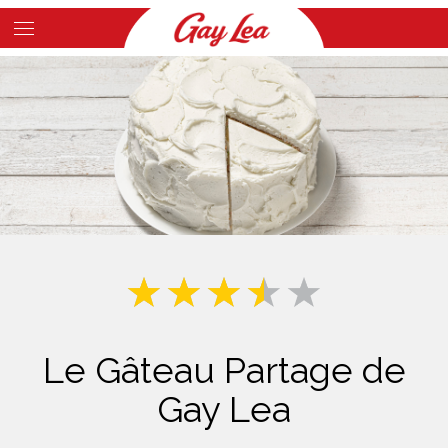
Skip
to
Main
main
Content
content
Le Gâteau Partage de
Gay Lea