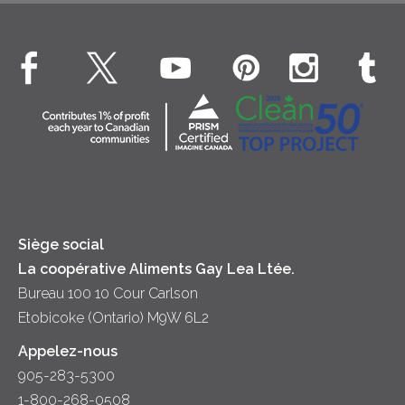
Crème Fouettée
Environnement
Hors-d'oeuvre
Beurre
EXPLORE CONTACTEZ-NOUS
Bien-être des animaux
Souper
Fromage cottage
Contactez-nous
Collectivité
Soupes
Crème sure
Location
Principes coopératifs
Trempettes et Tartinades
Fromage
Diversité et inclusion
Lait
Accessibilité
Siège social
La coopérative Aliments Gay Lea Ltée.
Bureau 100 10 Cour Carlson
Etobicoke (Ontario) M9W 6L2
Appelez-nous
905-283-5300
1-800-268-0508