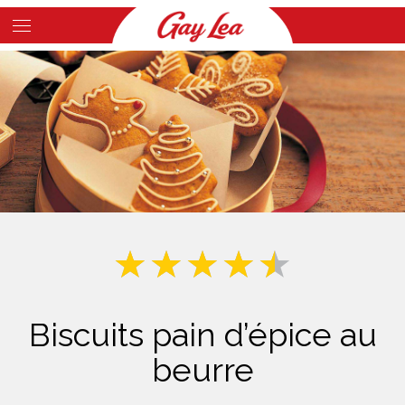
Skip
to
Main
main
Content
content
Biscuits pain d’épice au
beurre