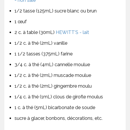
- non salé
1/2 tasse (125mL) sucre blanc ou brun
1 œuf
2 c. à table (30mL)
HEWITT'S - lait
1/2 c. à thé (2mL) vanille
1 1/2 tasses (375mL) farine
3/4 c. à thé (4mL) cannelle moulue
1/2 c. à thé (2mL) muscade moulue
1/2 c. à thé (2mL) gingembre moulu
1/4 c. à thé (1mL) clous de girofle moulus
1 c. à thé (5mL) bicarbonate de soude
sucre à glacer, bonbons, décorations, etc.