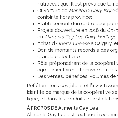
nutraceutique. Il est prévu que le 
Ouverture de
Manitoba Dairy Ingred
conjointe hors province;
Établissement d’un cadre pour perm
Projets d’ouverture en 2018 du
Co-o
du
Aliments Gay Lea Dairy Heritag
Achat d’
Alberta Cheese
à Calgary, en
Don de montants records à des organ
grande collectivité;
Rôle prépondérant de la coopérative 
agroalimentaires et gouvernementaux
Des ventes, bénéfices, volumes de 
Reflétant tous ces jalons et l’investiss
identité de marque de la coopérative se
ligne, et dans les produits et installatio
À PROPOS DE Aliments Gay Lea
Aliments Gay Lea est tout aussi reconnu