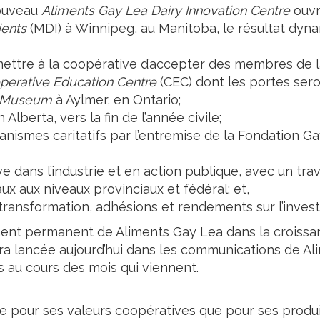
nouveau
Aliments Gay Lea Dairy Innovation Centre
ouvr
ients
(MDI) à Winnipeg, au Manitoba, le résultat dyna
ettre à la coopérative d’accepter des membres de l
perative Education Centre
(CEC) dont les portes sero
e Museum
à Aylmer, en Ontario;
 Alberta, vers la fin de l’année civile;
ismes caritatifs par l’entremise de la Fondation Gay
dans l’industrie et en action publique, avec un trava
 aux niveaux provinciaux et fédéral; et,
transformation, adhésions et rendements sur l’inves
ement permanent de Aliments Gay Lea dans la croissan
ra lancée aujourd’hui dans les communications de A
ns au cours des mois qui viennent.
e pour ses valeurs coopératives que pour ses produi