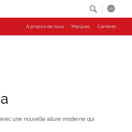
Search
EN
À propos de nous
Marques
Carrières
NOS ENGAGEMENTS ESG
CONTACTEZ-NOUS
Environnement
Contactez-nous
Bien-être des animaux
Location
Collectivité
ea
Principes coopératifs
Diversité et inclusion
 avec une nouvelle allure moderne qui
Accessibilité