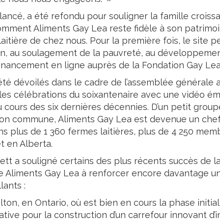
re lancé, a été refondu pour souligner la famille croi
ment Aliments Gay Lea reste fidèle à son patrimoin
 laitière de chez nous. Pour la première fois, le site 
on, au soulagement de la pauvreté, au développemen
financement en ligne auprès de la Fondation Gay Lea
été dévoilés dans le cadre de l’assemblée générale a
 les célébrations du soixantenaire avec une vidéo ém
ours des six dernières décennies. D’un petit groupe 
on commune, Aliments Gay Lea est devenue un chef de 
plus de 1 360 fermes laitières, plus de 4 250 membr
t en Alberta.
ett a souligné certains des plus récents succès de l
de Aliments Gay Lea à renforcer encore davantage une
lants :
on, en Ontario, où est bien en cours la phase initia
ative pour la construction d’un carrefour innovant d’i