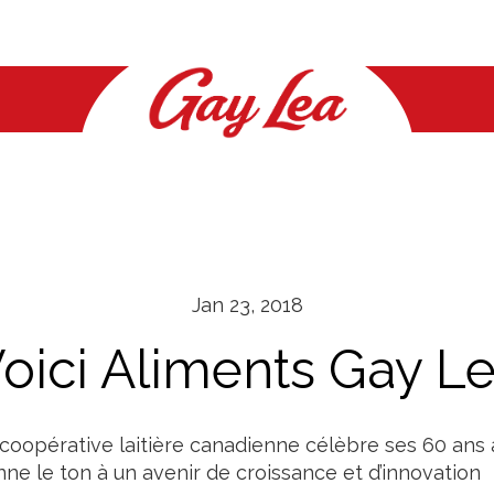
NOUVELLES
CONTACTEZ-NOUS
LA FONDATION GAY LEA
FAQ
CONTACTEZ-NOUS
Nouveautés
Contactez-nous
Comment faire une
Général
Contactez-nous
demande
Santé et bien-être
Location
Crême fouettée
Location
Jan 23, 2018
Beurre
Relations avec les médias
oici Aliments Gay L
Fromage cottage
Nouvelles
Crème sure
coopérative laitière canadienne célèbre ses 60 ans
Fromage
ne le ton à un avenir de croissance et d’innovation