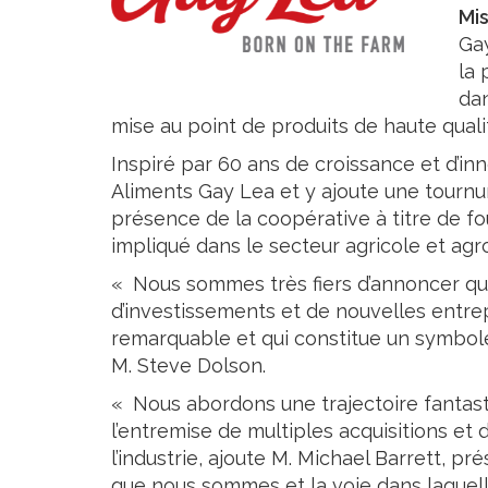
Crème Fouettée
Desserts
Mis
Yogourt
Gay
Boissons
la 
Biscuits
dan
mise au point de produits de haute quali
Inspiré par 60 ans de croissance et d’inn
Aliments Gay Lea et y ajoute une tourn
présence de la coopérative à titre de fou
impliqué dans le secteur agricole et ag
« Nous sommes très fiers d’annoncer qu
d’investissements et de nouvelles entre
remarquable et qui constitue un symbole
M. Steve Dolson.
« Nous abordons une trajectoire fantasti
l’entremise de multiples acquisitions et 
l’industrie, ajoute M. Michael Barrett, p
que nous sommes et la voie dans laquel