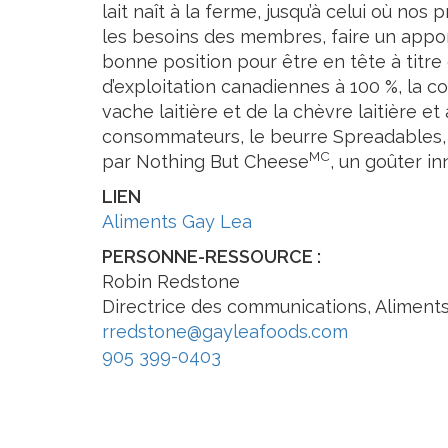
lait naît à la ferme, jusqu’à celui où n
les besoins des membres, faire un appor
bonne position pour être en tête à titr
d’exploitation canadiennes à 100 %, la c
vache laitière et de la chèvre laitière e
consommateurs, le beurre Spreadables, 
MC
par Nothing But Cheese
, un goûter i
LIEN
Aliments Gay Lea
PERSONNE-RESSOURCE :
Robin Redstone
Directrice des communications, Aliment
rredstone@gayleafoods.com
905 399-0403