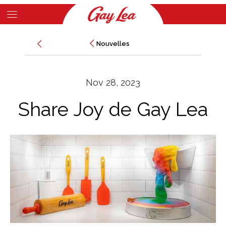
Skip
to
Main
main
Nouvelles
Nouvelles
Content
content
Nov 28, 2023
Share Joy de Gay Lea