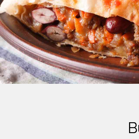
Crème Fouettée
Desserts
Yogourt
Boissons
Biscuits
B