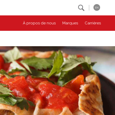
Search
EN
À propos de nous
Marques
Carrières
NOS ENGAGEMENTS ESG
CONTACTEZ-NOUS
Environnement
Contactez-nous
Bien-être des animaux
Location
Collectivité
Principes coopératifs
Diversité et inclusion
Accessibilité