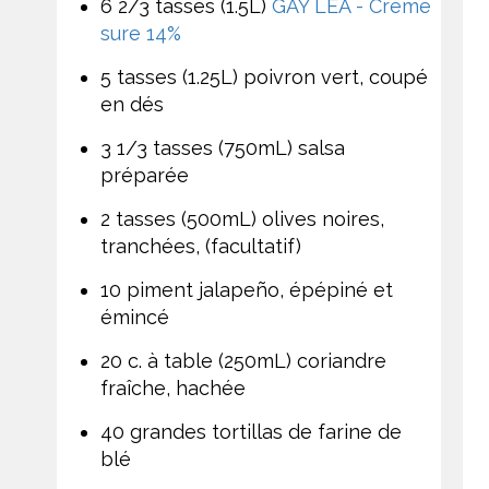
6 2/3 tasses (1.5L)
GAY LEA - Crème
sure 14%
5 tasses (1.25L) poivron vert, coupé
en dés
3 1/3 tasses (750mL) salsa
préparée
2 tasses (500mL) olives noires,
tranchées, (facultatif)
10 piment jalapeño, épépiné et
émincé
20 c. à table (250mL) coriandre
fraîche, hachée
40 grandes tortillas de farine de
blé