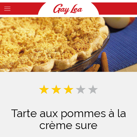
Skip
to
Main
main
Content
content
Tarte aux pommes à la
crème sure