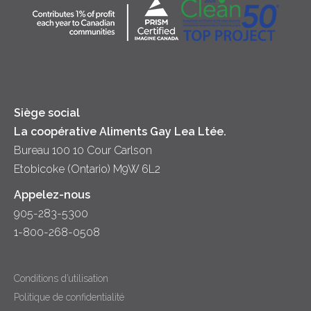
Desserts
Crème sure
Location
Dîner
Fromage
Hors-d'oeuvre
Yogourt
Souper
Siège social
La coopérative Aliments Gay Lea Ltée.
Bureau 100 10 Cour Carlson
Etobicoke (Ontario) M9W 6L2
Appelez-nous
905-283-5300
1-800-268-0508
Conditions d’utilisation
Politique de confidentialité