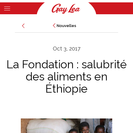
Skip
to
Main
main
Nouvelles
Nouvelles
Content
content
Oct 3, 2017
La Fondation : salubrité
des aliments en
Éthiopie