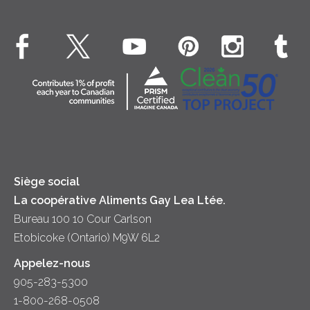
Crème Fouettée
Environnement
Hors-d'oeuvre
Beurre
EXPLORE CONTACTEZ-NOUS
Bien-être des animaux
Souper
Fromage cottage
Contactez-nous
Collectivité
Soupes
Crème sure
Location
Principes coopératifs
Trempettes et Tartinades
Fromage
Diversité et inclusion
Lait
Accessibilité
Siège social
La coopérative Aliments Gay Lea Ltée.
Bureau 100 10 Cour Carlson
Etobicoke (Ontario) M9W 6L2
Appelez-nous
905-283-5300
1-800-268-0508