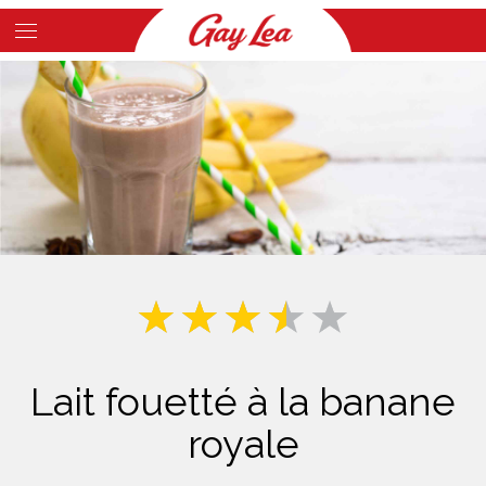
Skip
to
Main
main
Content
content
Lait fouetté à la banane
royale