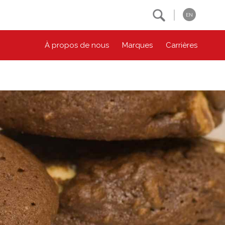
Search
EN
À propos de nous
Marques
Carrières
NOS ENGAGEMENTS ESG
CONTACTEZ-NOUS
Environnement
Contactez-nous
Bien-être des animaux
Location
Collectivité
Principes coopératifs
Diversité et inclusion
Accessibilité