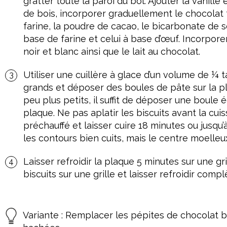
gratter toute la paroi du bol. Ajouter la vanille 
de bois, incorporer graduellement le chocolat 
farine, la poudre de cacao, le bicarbonate de 
base de farine et celui à base d’œuf. Incorpor
noir et blanc ainsi que le lait au chocolat.
Utiliser une cuillère à glace d’un volume de ¼ t
grands et déposer des boules de pâte sur la pla
peu plus petits, il suffit de déposer une boule é
plaque. Ne pas aplatir les biscuits avant la cui
préchauffé et laisser cuire 18 minutes ou jusqu’
les contours bien cuits, mais le centre moelleu
Laisser refroidir la plaque 5 minutes sur une gril
biscuits sur une grille et laisser refroidir comp
Variante : Remplacer les pépites de chocolat