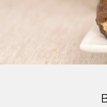
Crème Fouettée
Desserts
Yogourt
Boissons
Biscuits
B