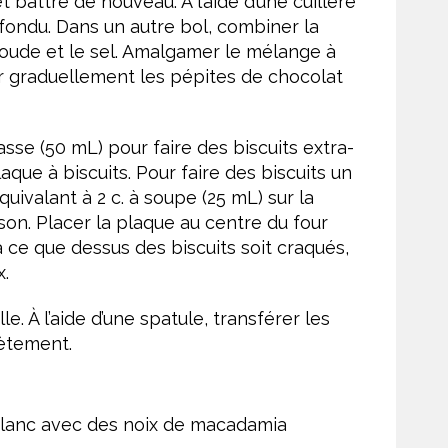
et battre de nouveau. À l’aide d’une cuillère
fondu. Dans un autre bol, combiner la
soude et le sel. Amalgamer le mélange à
er graduellement les pépites de chocolat
asse (50 mL) pour faire des biscuits extra-
que à biscuits. Pour faire des biscuits un
quivalant à 2 c. à soupe (25 mL) sur la
sson. Placer la plaque au centre du four
à ce que dessus des biscuits soit craqués,
x.
le. À l’aide d’une spatule, transférer les
lètement.
 blanc avec des noix de macadamia