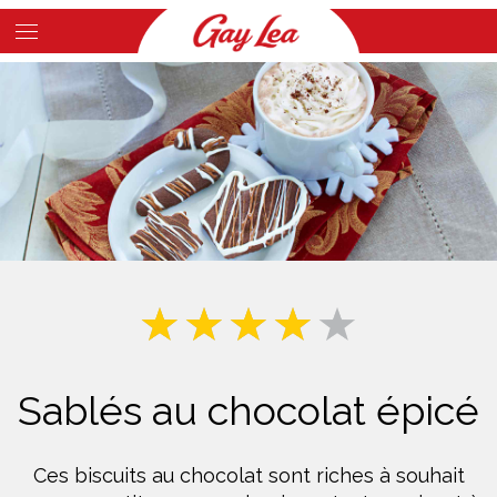
Skip
to
Main
main
Content
content
Sablés au chocolat épicé
Ces biscuits au chocolat sont riches à souhait