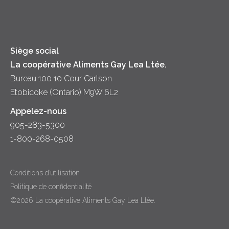
Trempettes et Tartinades
Fromage
Diversité et inclusion
Lait
Accessibilité
Siège social
La coopérative Aliments Gay Lea Ltée.
Bureau 100 10 Cour Carlson
Etobicoke (Ontario) M9W 6L2
Appelez-nous
905-283-5300
1-800-268-0508
Conditions d’utilisation
Politique de confidentialité
©2026 La coopérative Aliments Gay Lea Ltée.