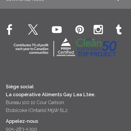
EXPLORE RECETTES
Liquides – Lait et crème UHT
Boissons
Fromage cottage Nordica
EXPLORE CONTACTEZ-NOUS
Déjeuner
Véritable crème fouettée
Contactez-nous
Desserts
Crème sure
Location
Dîner
Fromage
Hors-d'oeuvre
Yogourt
Souper
Siège social
La coopérative Aliments Gay Lea Ltée.
Bureau 100 10 Cour Carlson
Etobicoke (Ontario) M9W 6L2
Appelez-nous
905-283-5300