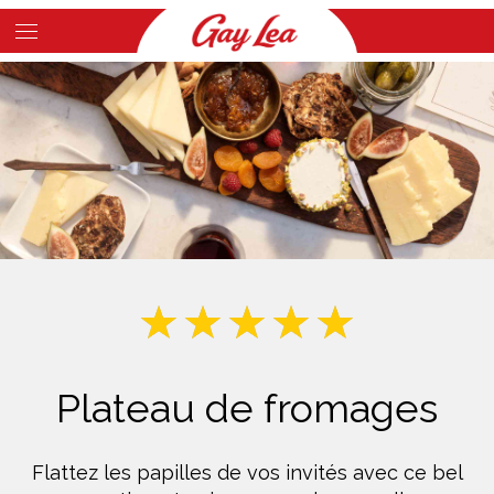
Skip
to
Main
main
Content
content
Plateau de fromages
Flattez les papilles de vos invités avec ce bel