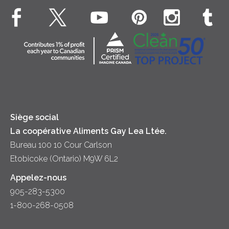
Fromage cottage Nordica
EXPLORE CONTACTEZ-NOUS
Déjeuner
Véritable crème fouettée
Contactez-nous
Desserts
Crème sure
Location
Dîner
Fromage
Hors-d'oeuvre
Yogourt
Souper
Siège social
La coopérative Aliments Gay Lea Ltée.
Bureau 100 10 Cour Carlson
Etobicoke (Ontario) M9W 6L2
Appelez-nous
905-283-5300
1-800-268-0508