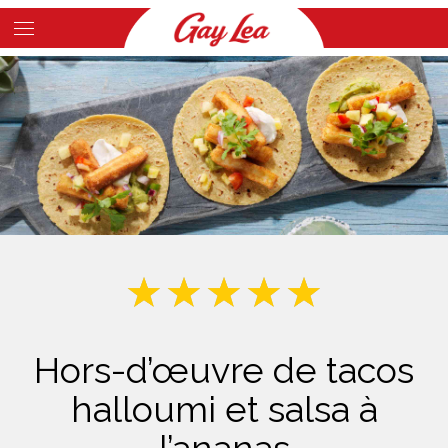
Skip
to
Main
main
Content
content
Hors-d’œuvre de tacos
halloumi et salsa à