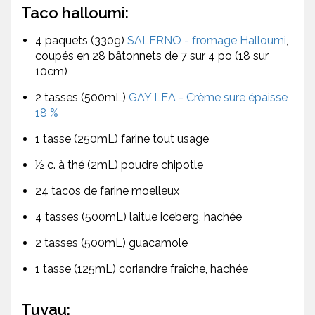
Taco halloumi:
4 paquets (330g)
SALERNO - fromage Halloumi
,
coupés en 28 bâtonnets de 7 sur 4 po (18 sur
10cm)
2 tasses (500mL)
GAY LEA - Crème sure épaisse
18 %
1 tasse (250mL) farine tout usage
½ c. à thé (2mL) poudre chipotle
24 tacos de farine moelleux
4 tasses (500mL) laitue iceberg, hachée
2 tasses (500mL) guacamole
1 tasse (125mL) coriandre fraîche, hachée
Tuyau: