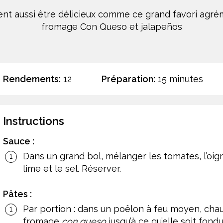
ent aussi être délicieux comme ce grand favori agré
fromage Con Queso et jalapeños
Rendements:
12
Préparation:
15 minutes
Instructions
Sauce :
Dans un grand bol, mélanger les tomates, l’oign
lime et le sel. Réserver.
Pâtes :
Par portion : dans un poêlon à feu moyen, cha
fromage
con queso
jusqu’à ce qu’elle soit fon