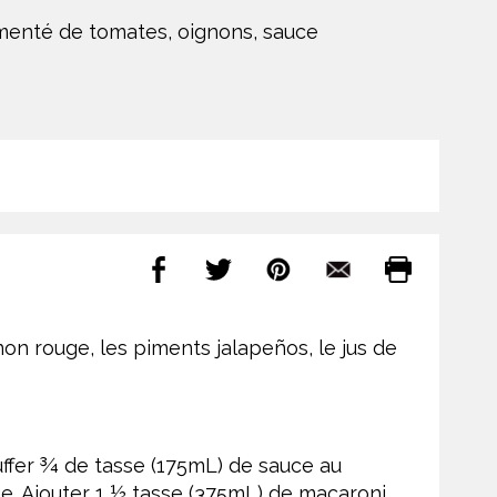
menté de tomates, oignons, sauce
on rouge, les piments jalapeños, le jus de
uffer ¾ de tasse (175mL) de sauce au
due. Ajouter 1 ½ tasse (375mL) de macaroni