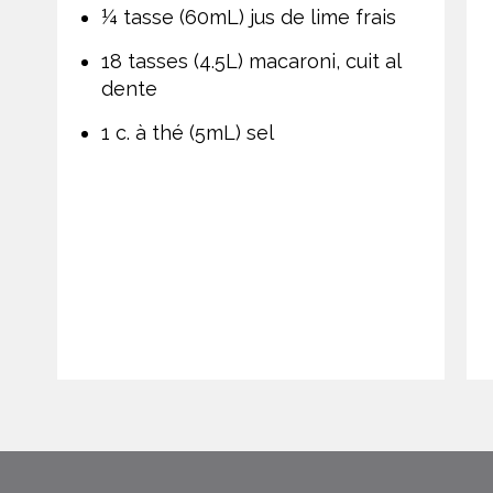
¼ tasse (60mL) jus de lime frais
18 tasses (4.5L) macaroni, cuit al
dente
1 c. à thé (5mL) sel