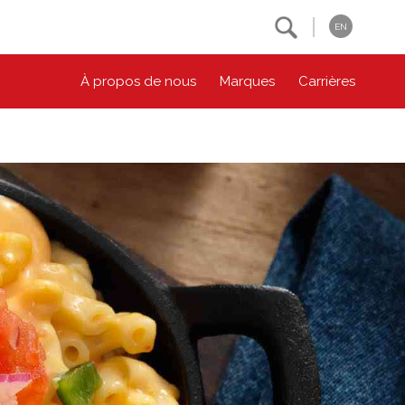
Search
EN
À propos de nous
Marques
Carrières
NOS ENGAGEMENTS ESG
CONTACTEZ-NOUS
Environnement
Contactez-nous
Bien-être des animaux
Location
Collectivité
Principes coopératifs
Diversité et inclusion
Accessibilité