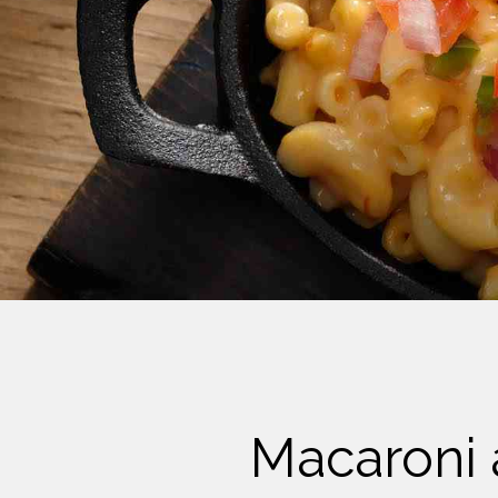
Crème Fouettée
Desserts
Yogourt
Boissons
Biscuits
Macaroni 