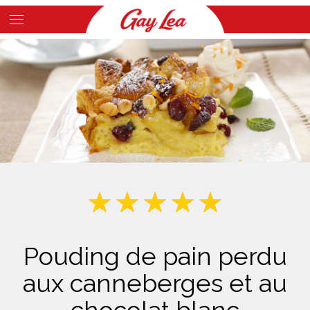
Skip
to
Main
main
Content
content
Pouding de pain perdu
aux canneberges et au