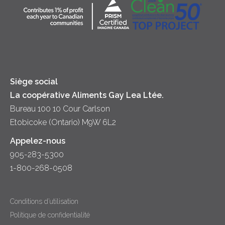
Desserts
Crème sure
Location
Dîner
Fromage
Hors-d'oeuvre
Yogourt
Souper
Siège social
La coopérative Aliments Gay Lea Ltée.
Bureau 100 10 Cour Carlson
Etobicoke (Ontario) M9W 6L2
Appelez-nous
905-283-5300
1-800-268-0508
Conditions d’utilisation
Politique de confidentialité