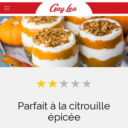
Skip
to
Main
main
Content
content
Parfait à la citrouille
épicée