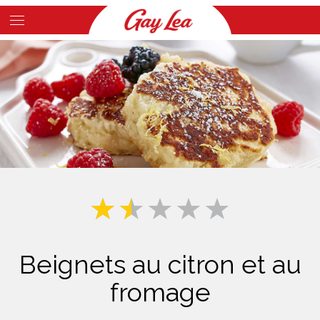
Skip
to
Main
main
Content
content
Beignets au citron et au
fromage