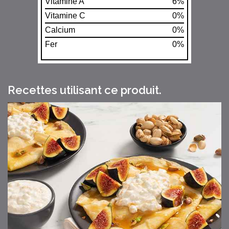
Vitamine A
6%
Vitamine C
0%
Calcium
0%
Fer
0%
Recettes utilisant ce produit.