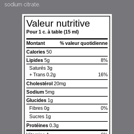
sodium citrate.
Valeur nutritive
Pour 1 c. à table (15 ml)
Montant
% valeur quotidienne
Calories
50
Lipides
5g
8%
Saturés 3g
+ Trans 0.2g
16%
Cholestérol
20mg
Sodium
5mg
Glucides
1g
Fibres 0g
0%
Sucres 1g
Protéines
0.3g