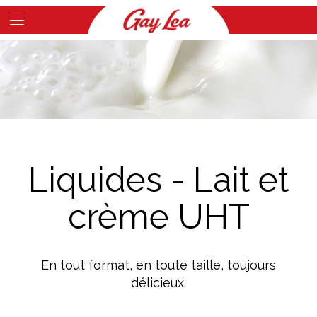
Skip
to
Main
main
Content
content
Liquides - Lait et
crème UHT
En tout format, en toute taille, toujours
délicieux.