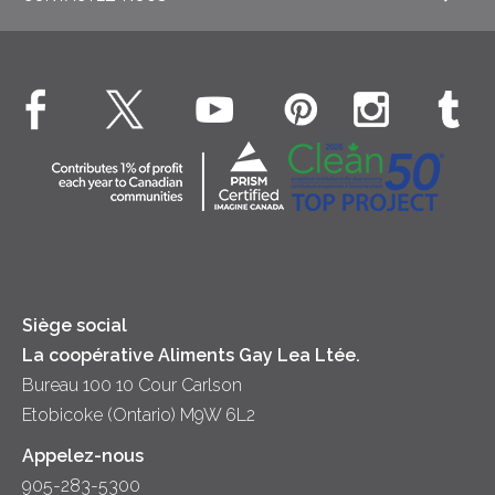
EXPLORE RECETTES
Liquides – Lait et crème UHT
Boissons
Fromage cottage Nordica
EXPLORE CONTACTEZ-NOUS
Déjeuner
Véritable crème fouettée
Contactez-nous
Desserts
Crème sure
Location
Dîner
Fromage
Hors-d'oeuvre
Yogourt
Souper
Siège social
La coopérative Aliments Gay Lea Ltée.
Bureau 100 10 Cour Carlson
Etobicoke (Ontario) M9W 6L2
Appelez-nous
905-283-5300