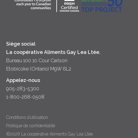
Crème sure
Location
Principes coopératifs
Trempettes et Tartinades
Fromage
Diversité et inclusion
Lait
Accessibilité
Siège social
La coopérative Aliments Gay Lea Ltée.
Bureau 100 10 Cour Carlson
Etobicoke (Ontario) M9W 6L2
Appelez-nous
905-283-5300
1-800-268-0508
Conditions d’utilisation
Politique de confidentialité
©2026 La coopérative Aliments Gay Lea Ltée.