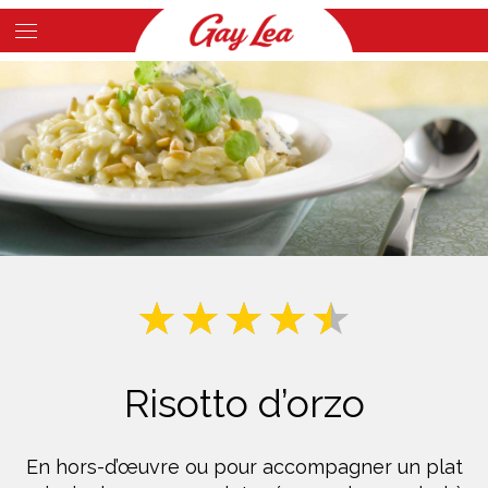
Skip
to
Main
main
Content
content
Risotto d’orzo
En hors-d’œuvre ou pour accompagner un plat