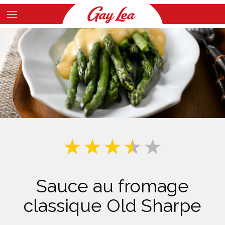
Skip
to
Main
main
Content
content
Sauce au fromage
classique Old Sharpe