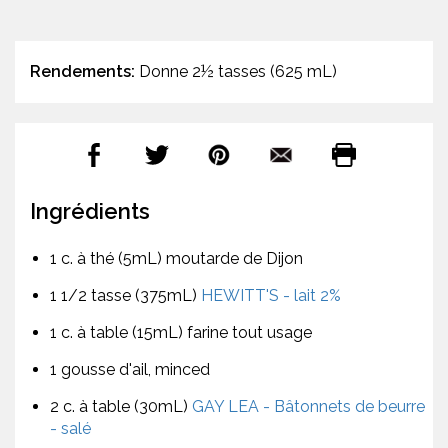
Rendements:
Donne 2½ tasses (625 mL)
Ingrédients
1 c. à thé (5mL) moutarde de Dijon
1 1/2 tasse (375mL)
HEWITT'S - lait 2%
1 c. à table (15mL) farine tout usage
1 gousse d'ail, minced
2 c. à table (30mL)
GAY LEA - Bâtonnets de beurre
- salé