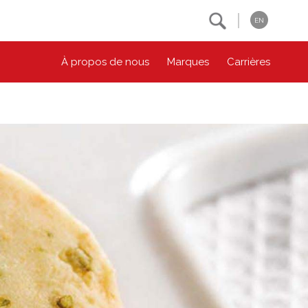
Search
EN
À propos de nous
Marques
Carrières
NOS ENGAGEMENTS ESG
CONTACTEZ-NOUS
Environnement
Contactez-nous
Bien-être des animaux
Location
Collectivité
Principes coopératifs
Diversité et inclusion
Accessibilité