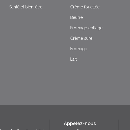
Santé et bien-être
Crême fouettée
Beurre
Fromage cottage
Crème sure
Fromage
Lait
Appelez-nous