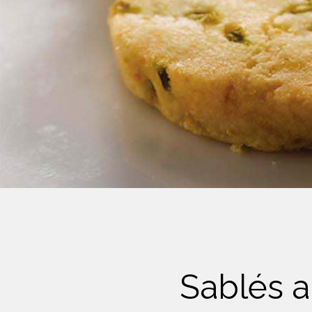
Crème Fouettée
Desserts
Yogourt
Boissons
Biscuits
Sablés a