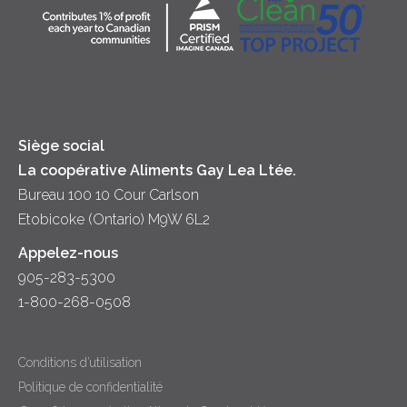
Collectivité
Soupes
Crème sure
Location
Principes coopératifs
Trempettes et Tartinades
Fromage
Diversité et inclusion
Lait
Accessibilité
Siège social
La coopérative Aliments Gay Lea Ltée.
Bureau 100 10 Cour Carlson
Etobicoke (Ontario) M9W 6L2
Appelez-nous
905-283-5300
1-800-268-0508
Conditions d’utilisation
Politique de confidentialité