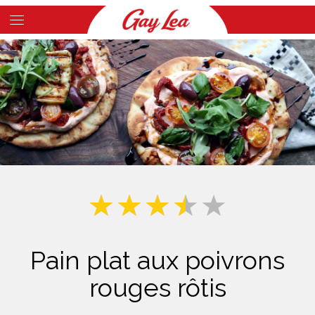
Skip
to
Main
main
Content
content
Pain plat aux poivrons
rouges rôtis