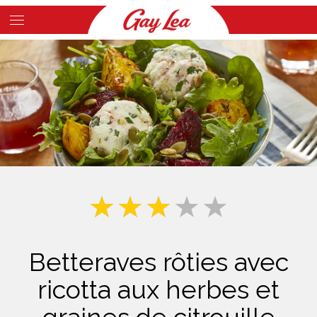
Skip
to
Main
main
Content
content
Betteraves rôties avec
ricotta aux herbes et